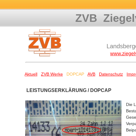
ZVB Ziegel
Landsberg
www.ziegelv
Aktuell
ZVB Werke
DOPCAP
AVB
Datenschutz
Imp
LEISTUNGSERKLÄRUNG / DOPCAP
Die 
Besta
Gesel
Verp
Beipa